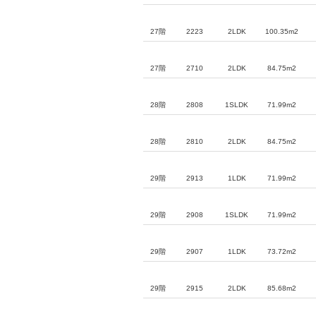
27階
2223
2LDK
100.35m2
27階
2710
2LDK
84.75m2
28階
2808
1SLDK
71.99m2
28階
2810
2LDK
84.75m2
29階
2913
1LDK
71.99m2
29階
2908
1SLDK
71.99m2
29階
2907
1LDK
73.72m2
29階
2915
2LDK
85.68m2