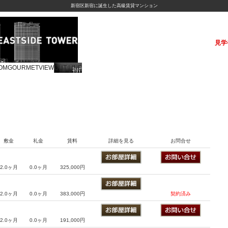
新宿区新宿に誕生した高級賃貸マンション
見学
OM
GOURMET
VIEW
OUT LINE
敷金
礼金
賃料
詳細を見る
お問合せ
2.0ヶ月
0.0ヶ月
325,000円
2.0ヶ月
0.0ヶ月
383,000円
契約済み
2.0ヶ月
0.0ヶ月
191,000円