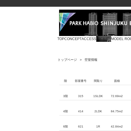
TOP
CONCEPT
ACCESS
FACILITY
MODEL RO
トップページ
空室情報
階
部屋番号
間取り
面積
3階
315
1SLDK
72.69m2
4階
414
2LDK
84.75m2
6階
621
1R
42.84m2