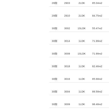
29階
2903
2LDK
85.04m2
29階
2910
2LDK
84.75m2
30階
3002
1SLDK
55.47m2
30階
3014
1LDK
71.99m2
30階
3008
1SLDK
71.99m2
30階
3018
1LDK
82.46m2
30階
3016
1LDK
85.68m2
30階
3004
1LDK
89.59m2
30階
3009
1LDK
98.48m2