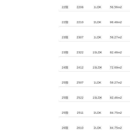
22階
2206
1LDK
56.56m2
22階
2210
2LDK
98.48m2
23階
2307
1LDK
58.27m2
23階
2322
1SLDK
82.46m2
24階
2412
1SLDK
72.69m2
25階
2507
1LDK
58.27m2
25階
2522
1SLDK
82.46m2
25階
2511
2LDK
84.75m2
26階
2610
2LDK
84.75m2