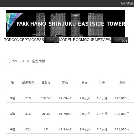
新宿区新
TOP
CONCEPT
ACCESS
FACILITY
MODEL ROOM
GOURMET
VIEW
OUT LINE
トップページ
空室情報
階
部屋番号
間取り
面積
敷金
礼金
賃料
3階
315
1SLDK
72.69m2
2.0ヶ月
0.0ヶ月
325,000円
4階
414
2LDK
84.75m2
2.0ヶ月
0.0ヶ月
383,000円
6階
621
1R
42.84m2
2.0ヶ月
0.0ヶ月
191,000円