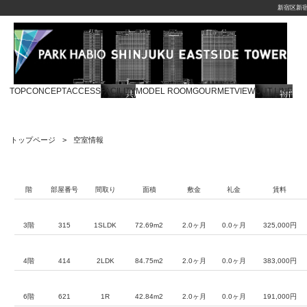
新宿区新
TOP
CONCEPT
ACCESS
FACILITY
MODEL ROOM
GOURMET
VIEW
OUT LINE
トップページ
空室情報
階
部屋番号
間取り
面積
敷金
礼金
賃料
3階
315
1SLDK
72.69m2
2.0ヶ月
0.0ヶ月
325,000円
4階
414
2LDK
84.75m2
2.0ヶ月
0.0ヶ月
383,000円
6階
621
1R
42.84m2
2.0ヶ月
0.0ヶ月
191,000円