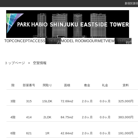
新宿区新
TOP
CONCEPT
ACCESS
FACILITY
MODEL ROOM
GOURMET
VIEW
OUT LINE
トップページ
空室情報
階
部屋番号
間取り
面積
敷金
礼金
賃料
3階
315
1SLDK
72.69m2
2.0ヶ月
0.0ヶ月
325,000円
4階
414
2LDK
84.75m2
2.0ヶ月
0.0ヶ月
383,000円
6階
621
1R
42.84m2
2.0ヶ月
0.0ヶ月
191,000円