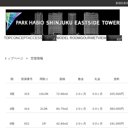
新宿区新
TOP
CONCEPT
ACCESS
FACILITY
MODEL ROOM
GOURMET
VIEW
OUT LINE
トップページ
空室情報
階
部屋番号
間取り
面積
敷金
礼金
賃料
3階
315
1SLDK
72.69m2
2.0ヶ月
0.0ヶ月
325,000円
4階
414
2LDK
84.75m2
2.0ヶ月
0.0ヶ月
383,000円
6階
621
1R
42.84m2
2.0ヶ月
0.0ヶ月
191,000円