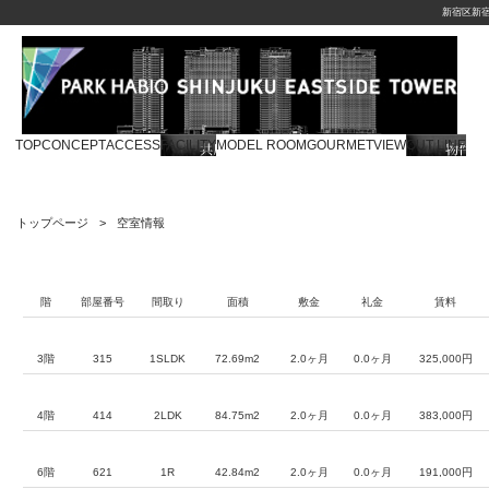
新宿区新
TOP
CONCEPT
ACCESS
FACILITY
MODEL ROOM
GOURMET
VIEW
OUT LINE
トップページ
空室情報
階
部屋番号
間取り
面積
敷金
礼金
賃料
3階
315
1SLDK
72.69m2
2.0ヶ月
0.0ヶ月
325,000円
4階
414
2LDK
84.75m2
2.0ヶ月
0.0ヶ月
383,000円
6階
621
1R
42.84m2
2.0ヶ月
0.0ヶ月
191,000円