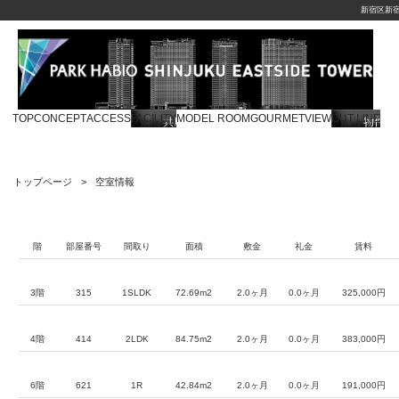
新宿区新
TOP
CONCEPT
ACCESS
FACILITY
MODEL ROOM
GOURMET
VIEW
OUT LINE
トップページ
空室情報
階
部屋番号
間取り
面積
敷金
礼金
賃料
3階
315
1SLDK
72.69m2
2.0ヶ月
0.0ヶ月
325,000円
4階
414
2LDK
84.75m2
2.0ヶ月
0.0ヶ月
383,000円
6階
621
1R
42.84m2
2.0ヶ月
0.0ヶ月
191,000円