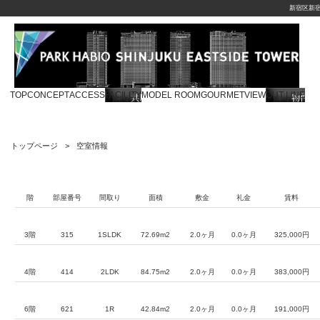
新宿区新
TOP
CONCEPT
ACCESS
FACILITY
MODEL ROOM
GOURMET
VIEW
OUT LINE
トップページ
空室情報
階
部屋番号
間取り
面積
敷金
礼金
賃料
3階
315
1SLDK
72.69m2
2.0ヶ月
0.0ヶ月
325,000円
4階
414
2LDK
84.75m2
2.0ヶ月
0.0ヶ月
383,000円
6階
621
1R
42.84m2
2.0ヶ月
0.0ヶ月
191,000円