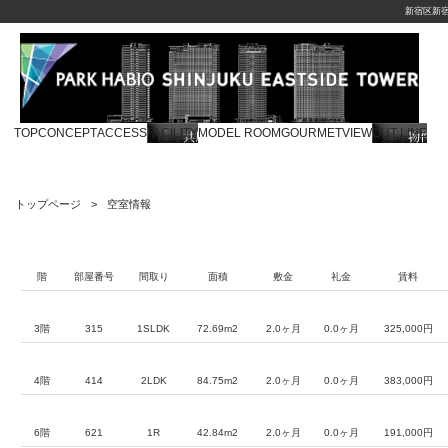
新宿区新
TOP
CONCEPT
ACCESS
FACILITY
MODEL ROOM
GOURMET
VIEW
OUT LINE
トップページ
空室情報
階
部屋番号
間取り
面積
敷金
礼金
賃料
3階
315
1SLDK
72.69m2
2.0ヶ月
0.0ヶ月
325,000円
4階
414
2LDK
84.75m2
2.0ヶ月
0.0ヶ月
383,000円
6階
621
1R
42.84m2
2.0ヶ月
0.0ヶ月
191,000円