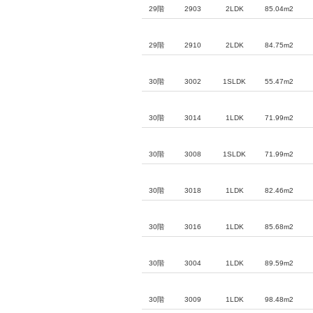
29階
2903
2LDK
85.04m2
29階
2910
2LDK
84.75m2
30階
3002
1SLDK
55.47m2
30階
3014
1LDK
71.99m2
30階
3008
1SLDK
71.99m2
30階
3018
1LDK
82.46m2
30階
3016
1LDK
85.68m2
30階
3004
1LDK
89.59m2
30階
3009
1LDK
98.48m2