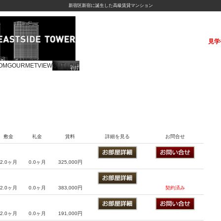
新宿区新宿に誕生した高級賃貸マンション
見学
OM
GOURMET
VIEW
OUT LINE
敷金
礼金
賃料
詳細を見る
お問合せ
2.0ヶ月
0.0ヶ月
325,000円
2.0ヶ月
0.0ヶ月
383,000円
契約済み
2.0ヶ月
0.0ヶ月
191,000円