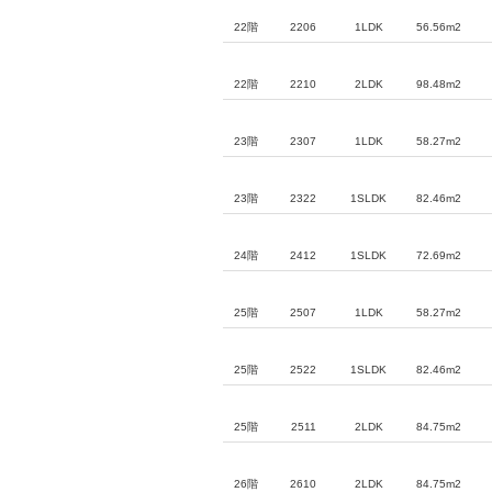
22階
2206
1LDK
56.56m2
22階
2210
2LDK
98.48m2
23階
2307
1LDK
58.27m2
23階
2322
1SLDK
82.46m2
24階
2412
1SLDK
72.69m2
25階
2507
1LDK
58.27m2
25階
2522
1SLDK
82.46m2
25階
2511
2LDK
84.75m2
26階
2610
2LDK
84.75m2