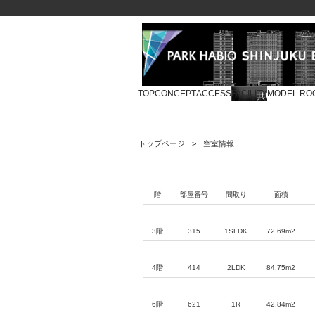
TOP
CONCEPT
ACCESS
FACILITY
MODEL RO
トップページ
空室情報
階
部屋番号
間取り
面積
3階
315
1SLDK
72.69m2
4階
414
2LDK
84.75m2
6階
621
1R
42.84m2