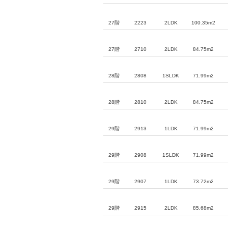
27階
2223
2LDK
100.35m2
27階
2710
2LDK
84.75m2
28階
2808
1SLDK
71.99m2
28階
2810
2LDK
84.75m2
29階
2913
1LDK
71.99m2
29階
2908
1SLDK
71.99m2
29階
2907
1LDK
73.72m2
29階
2915
2LDK
85.68m2