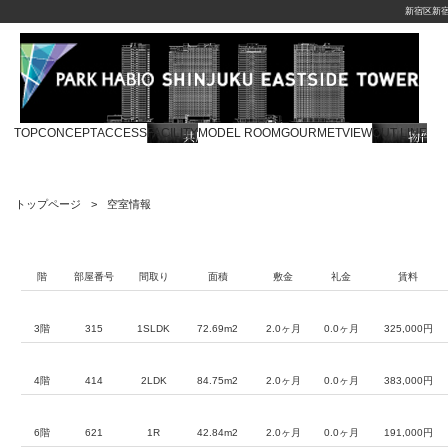
新宿区新
TOP
CONCEPT
ACCESS
FACILITY
MODEL ROOM
GOURMET
VIEW
OUT LINE
トップページ
空室情報
階
部屋番号
間取り
面積
敷金
礼金
賃料
3階
315
1SLDK
72.69m2
2.0ヶ月
0.0ヶ月
325,000円
4階
414
2LDK
84.75m2
2.0ヶ月
0.0ヶ月
383,000円
6階
621
1R
42.84m2
2.0ヶ月
0.0ヶ月
191,000円